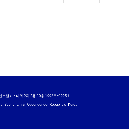
센트럴비즈타워 2차 B동 10층 1002호~1005호
u, Seongnam-si, Gyeonggi-do, Republic of Korea