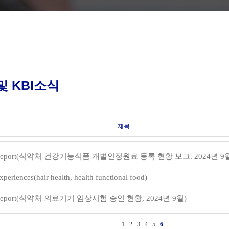
 KBI소식
제목
 Report(식약처 건강기능식품 개별인정원료 등록 현황 보고. 2024년 9
periences(hair health, health functional food)
Report(식약처 의료기기 임상시험 승인 현황, 2024년 9월)
1
2
3
4
5
6