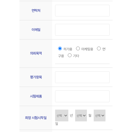
연락처
이메일
허가용
마케팅용
연
의뢰목적
구용
기타
평가항목
시험제품
년
월
희망 시험시작일
일